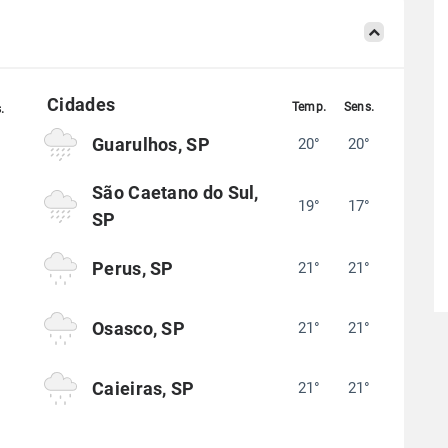
Guarulhos, SP
20°
20°
°
São Caetano do Sul,
19°
17°
°
SP
Perus, SP
21°
21°
°
Osasco, SP
21°
21°
°
Caieiras, SP
21°
21°
°