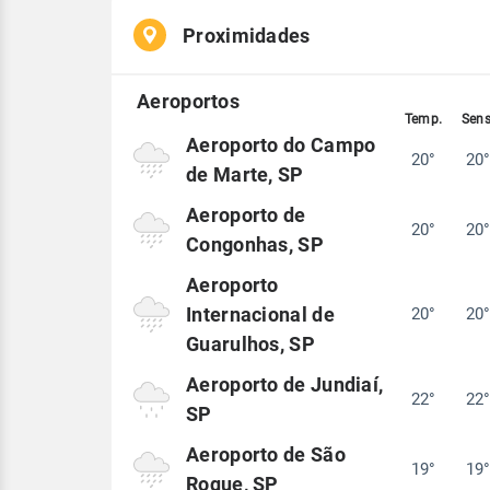
Proximidades
Aeroporto do Campo
20°
20
de Marte, SP
Aeroporto de
20°
20
Congonhas, SP
Aeroporto
Internacional de
20°
20
Guarulhos, SP
Aeroporto de Jundiaí,
22°
22
SP
Aeroporto de São
19°
19
Roque, SP