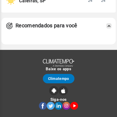
Caieiras, SP
24°
24°
Recomendados para você
Baixe os apps
Climatempo
Siga-nos