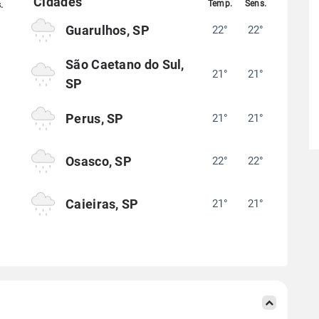
Guarulhos, SP
22°
22°
°
São Caetano do Sul,
21°
21°
°
SP
Perus, SP
21°
21°
°
Osasco, SP
22°
22°
°
Caieiras, SP
21°
21°
°