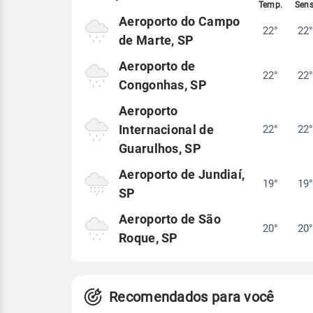
Aeroporto do Campo
22°
22
de Marte, SP
Aeroporto de
22°
22
Congonhas, SP
Aeroporto
Internacional de
22°
22
Guarulhos, SP
Aeroporto de Jundiaí,
19°
19
SP
Aeroporto de São
20°
20
Roque, SP
Recomendados para você