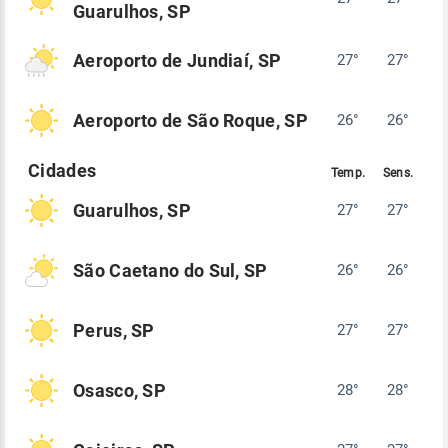
Guarulhos, SP
Aeroporto de Jundiaí, SP
27°
27°
Aeroporto de São Roque, SP
26°
26°
Guarulhos, SP
27°
27°
São Caetano do Sul, SP
26°
26°
Perus, SP
27°
27°
Osasco, SP
28°
28°