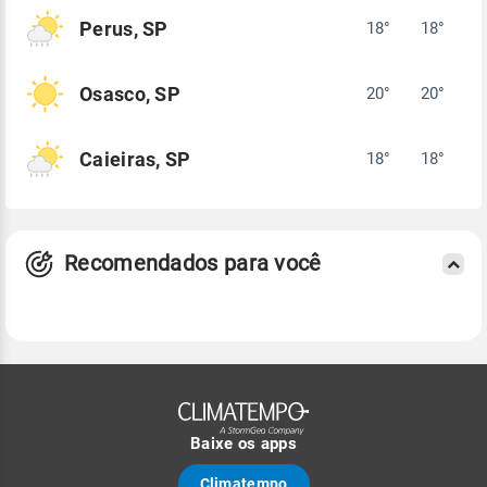
Perus, SP
18°
18°
Osasco, SP
20°
20°
Caieiras, SP
18°
18°
Recomendados para você
Baixe os apps
Climatempo