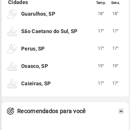
Guarulhos, SP
18°
18°
São Caetano do Sul, SP
17°
17°
Perus, SP
17°
17°
Osasco, SP
19°
19°
Caieiras, SP
17°
17°
Recomendados para você