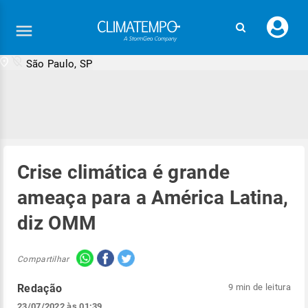
Faç
seu
logi
São Paulo, SP
Crise climática é grande
ameaça para a América Latina,
diz OMM
Compartilhar
Redação
9 min de leitura
23/07/2022 às 01:39