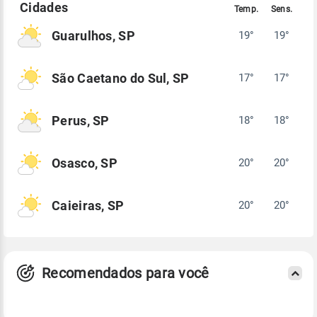
Guarulhos, SP
19°
19°
São Caetano do Sul, SP
17°
17°
Perus, SP
18°
18°
Osasco, SP
20°
20°
Caieiras, SP
20°
20°
Recomendados para você