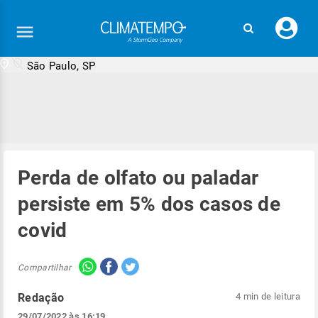
Faç
seu
logi
São Paulo, SP
Perda de olfato ou paladar
persiste em 5% dos casos de
covid
Compartilhar
Redação
4 min de leitura
29/07/2022 às 16:19