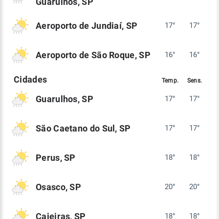
Guarulhos, SP
Aeroporto de Jundiaí, SP
17°
17°
Aeroporto de São Roque, SP
16°
16°
Guarulhos, SP
17°
17°
São Caetano do Sul, SP
17°
17°
Perus, SP
18°
18°
Osasco, SP
20°
20°
Caieiras, SP
18°
18°