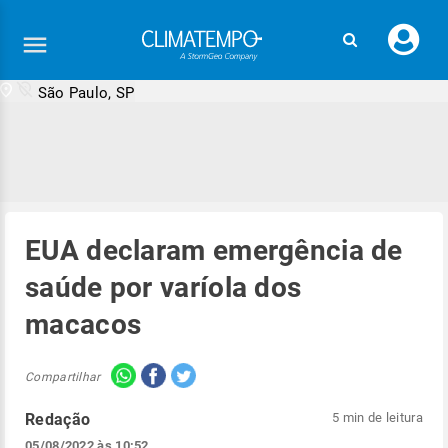
Faç
seu
logi
São Paulo, SP
EUA declaram emergência de
saúde por varíola dos
macacos
Compartilhar
Redação
5 min de leitura
05/08/2022 às 10:52