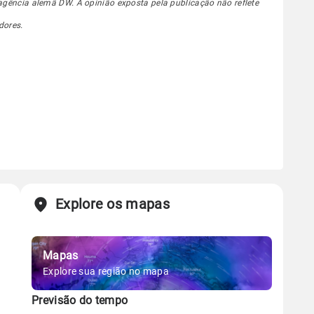
agência alemã DW. A opinião exposta pela publicação não reflete
dores.
Explore os mapas
Mapas
Explore sua região no mapa
Previsão do tempo