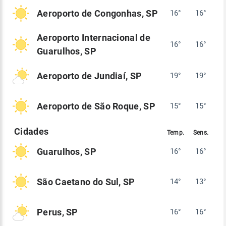
Aeroporto de Congonhas, SP
16°
16°
Aeroporto Internacional de
16°
16°
Guarulhos, SP
Aeroporto de Jundiaí, SP
19°
19°
Aeroporto de São Roque, SP
15°
15°
Guarulhos, SP
16°
16°
São Caetano do Sul, SP
14°
13°
Perus, SP
16°
16°