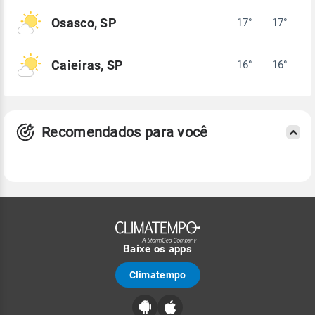
Osasco, SP
17°
17°
Caieiras, SP
16°
16°
Recomendados para você
Baixe os apps
Climatempo