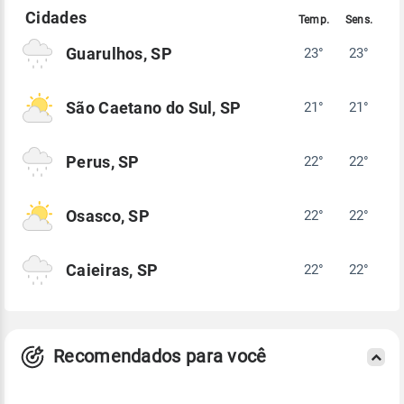
Guarulhos, SP
23°
23°
São Caetano do Sul, SP
21°
21°
Perus, SP
22°
22°
Osasco, SP
22°
22°
Caieiras, SP
22°
22°
Recomendados para você