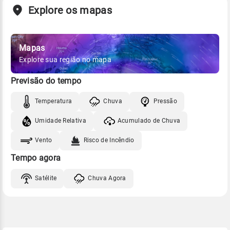
Explore os mapas
Mapas
Explore sua região no mapa
Previsão do tempo
Temperatura
Chuva
Pressão
Umidade Relativa
Acumulado de Chuva
Vento
Risco de Incêndio
Tempo agora
Satélite
Chuva Agora