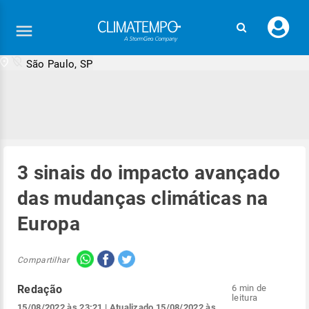
Faç
seu
logi
São Paulo, SP
3 sinais do impacto avançado
das mudanças climáticas na
Europa
Compartilhar
Redação
6 min de
leitura
15/08/2022 às 23:21
| Atualizado
15/08/2022 às