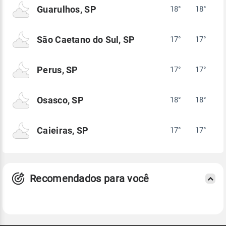
Guarulhos, SP
18°
18°
São Caetano do Sul, SP
17°
17°
Perus, SP
17°
17°
Osasco, SP
18°
18°
Caieiras, SP
17°
17°
Recomendados para você