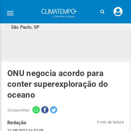
Faç
seu
logi
São Paulo, SP
ONU negocia acordo para
conter superexploração do
oceano
Compartilhar
Redação
5 min de leitura
21/08/2022 às 03:09