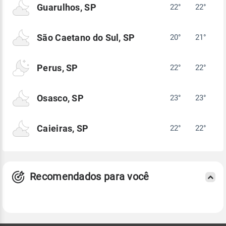
Guarulhos, SP
22°
22°
São Caetano do Sul, SP
20°
21°
Perus, SP
22°
22°
Osasco, SP
23°
23°
Caieiras, SP
22°
22°
Recomendados para você