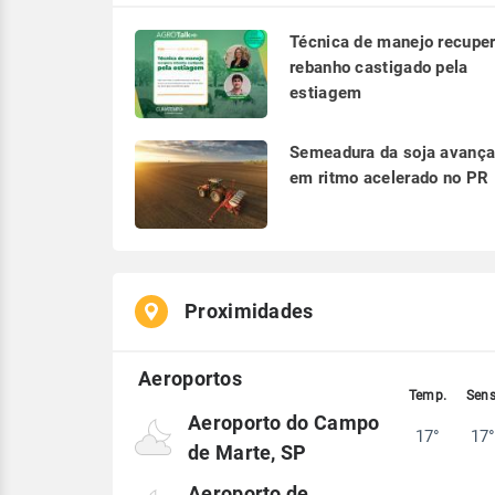
Técnica de manejo recupe
rebanho castigado pela
estiagem
Semeadura da soja avanç
em ritmo acelerado no PR
Proximidades
Aeroporto do Campo
17°
17
de Marte, SP
Aeroporto de