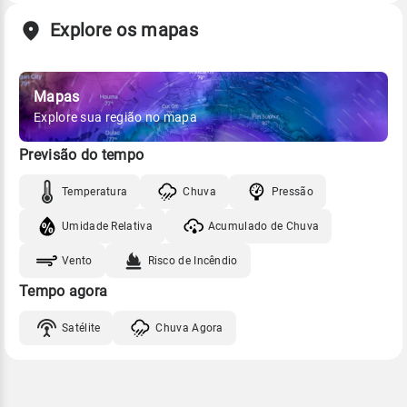
Explore os mapas
Mapas
Explore sua região no mapa
Previsão do tempo
Temperatura
Chuva
Pressão
Umidade Relativa
Acumulado de Chuva
Vento
Risco de Incêndio
Tempo agora
Satélite
Chuva Agora