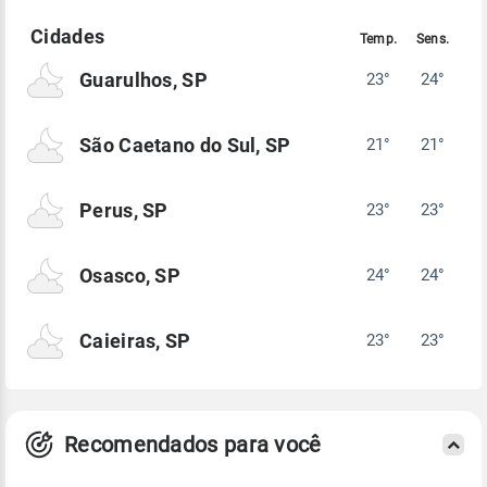
Guarulhos, SP
23°
24°
São Caetano do Sul, SP
21°
21°
Perus, SP
23°
23°
Osasco, SP
24°
24°
Caieiras, SP
23°
23°
Recomendados para você