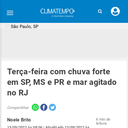
Faç
seu
logi
São Paulo, SP
Terça-feira com chuva forte
em SP, MS e PR e mar agitado
no RJ
Compartilhar
Noele Brito
6 min de
leitura
13/09/2022 às 08:06
| Atualizado
13/09/2022 às