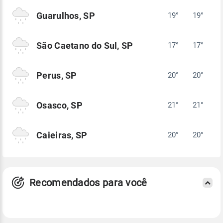
Guarulhos, SP
19°
19°
São Caetano do Sul, SP
17°
17°
Perus, SP
20°
20°
Osasco, SP
21°
21°
Caieiras, SP
20°
20°
Recomendados para você