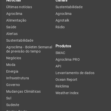
Notícias
Canais
Últimas notícias
Sustentabilidade
Agroclima
Agroclima
Alimentação
Agrotalk
Saúde
Rádio
Alertas
Sustentabilidade
Produtos
Agroclima - Boletim Semanal
de previsão do tempo
SMAC
Negócios
Agroclima PRO
Moda
API
Energia
Levantamento de dados
Infraestrutura
Ocean Report
Governo
Relclima
Mudanças Climáticas
Weather Index
Sul
Sudeste