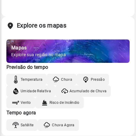
Explore os mapas
Mapas
Explore sua região no mapa
Previsão do tempo
Temperatura
Chuva
Pressão
Umidade Relativa
Acumulado de Chuva
Vento
Risco de Incêndio
Tempo agora
Satélite
Chuva Agora