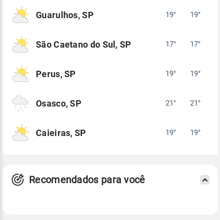
Guarulhos, SP
19°
19°
São Caetano do Sul, SP
17°
17°
Perus, SP
19°
19°
Osasco, SP
21°
21°
Caieiras, SP
19°
19°
Recomendados para você