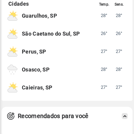
Guarulhos, SP
28°
28°
São Caetano do Sul, SP
26°
26°
Perus, SP
27°
27°
Osasco, SP
28°
28°
Caieiras, SP
27°
27°
Recomendados para você