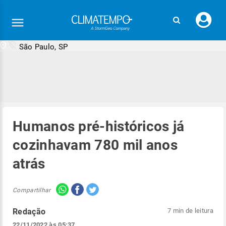
Faç
seu
logi
São Paulo, SP
Humanos pré-históricos já
cozinhavam 780 mil anos
atrás
Compartilhar
Redação
7 min de leitura
22/11/2022 às 05:37