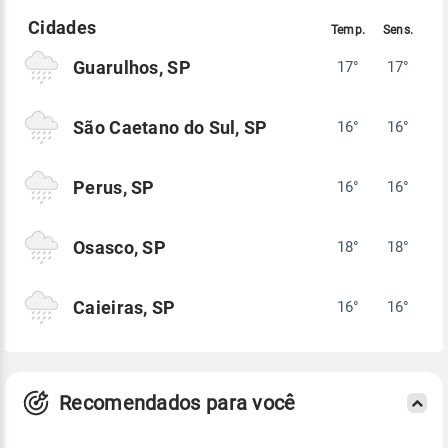
Guarulhos, SP
17°
17°
São Caetano do Sul, SP
16°
16°
Perus, SP
16°
16°
Osasco, SP
18°
18°
Caieiras, SP
16°
16°
Recomendados para você