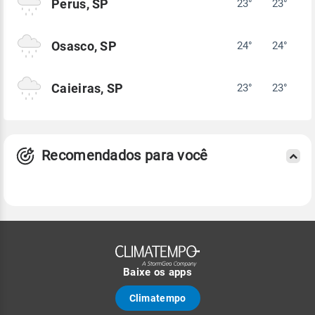
Perus, SP
23°
23°
Osasco, SP
24°
24°
Caieiras, SP
23°
23°
Recomendados para você
Baixe os apps
Climatempo