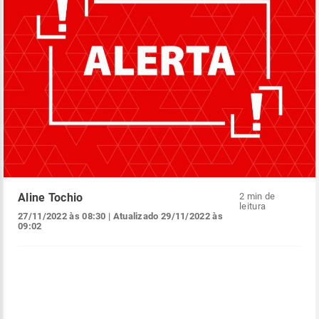
Aline Tochio
2 min de
leitura
27/11/2022 às 08:30
| Atualizado
29/11/2022 às
09:02