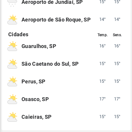
Aeroporto de Jundiaí, SP
15°
15°
Aeroporto de São Roque, SP
14°
14°
Guarulhos, SP
16°
16°
São Caetano do Sul, SP
15°
15°
Perus, SP
15°
15°
Osasco, SP
17°
17°
Caieiras, SP
15°
15°