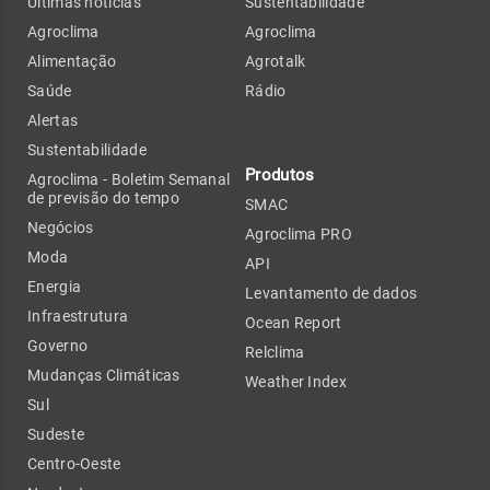
Últimas notícias
Sustentabilidade
Agroclima
Agroclima
Alimentação
Agrotalk
Saúde
Rádio
Alertas
Sustentabilidade
Produtos
Agroclima - Boletim Semanal
de previsão do tempo
SMAC
Negócios
Agroclima PRO
Moda
API
Energia
Levantamento de dados
Infraestrutura
Ocean Report
Governo
Relclima
Mudanças Climáticas
Weather Index
Sul
Sudeste
Centro-Oeste