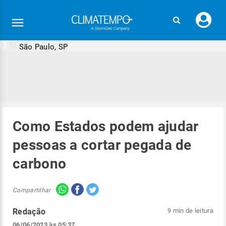
Faç
seu
logi
São Paulo, SP
Como Estados podem ajudar
pessoas a cortar pegada de
carbono
Compartilhar
Redação
9 min de leitura
06/06/2023 às 05:37