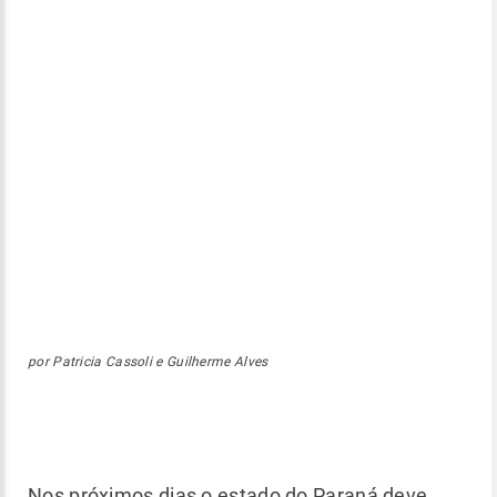
por Patricia Cassoli e Guilherme Alves
Nos próximos dias o estado do Paraná deve