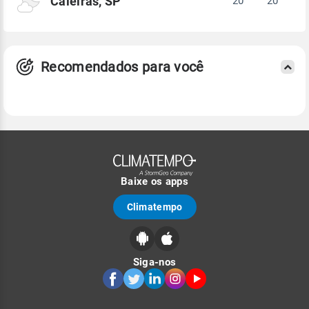
Caieiras, SP
20°
20°
Recomendados para você
Baixe os apps
Climatempo
Siga-nos