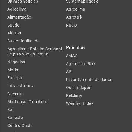
Últimas notícias
Sustentabilidade
Agroclima
Agroclima
Alimentação
Agrotalk
Saúde
Rádio
Alertas
Sustentabilidade
Produtos
Agroclima - Boletim Semanal
de previsão do tempo
SMAC
Negócios
Agroclima PRO
Moda
API
Energia
Levantamento de dados
Infraestrutura
Ocean Report
Governo
Relclima
Mudanças Climáticas
Weather Index
Sul
Sudeste
Centro-Oeste