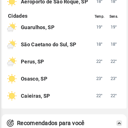
Aeroporto de São Roque, SP
18°
18°
Guarulhos, SP
19°
19°
São Caetano do Sul, SP
18°
18°
Perus, SP
22°
22°
Osasco, SP
23°
23°
Caieiras, SP
22°
22°
Recomendados para você