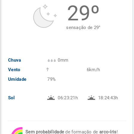
29º
Enviar
Enviar
Enviar
Enviar
Enviar
Enviar
sensação de
29
°
Chuva
0mm
Vento
6km/h
Umidade
79%
Sol
06:23:21h
18:24:43h
Sem probabilidade
de formação de
arco-íris
!