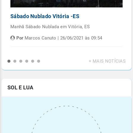
Sábado Nublado Vitória -ES
P
Manhã Sábado Nublada em Vitória, ES
Fi
di
Por
Marcos Canuto | 26/06/2021 às 09:54
+ MAIS NOTÍCIAS
SOL E LUA