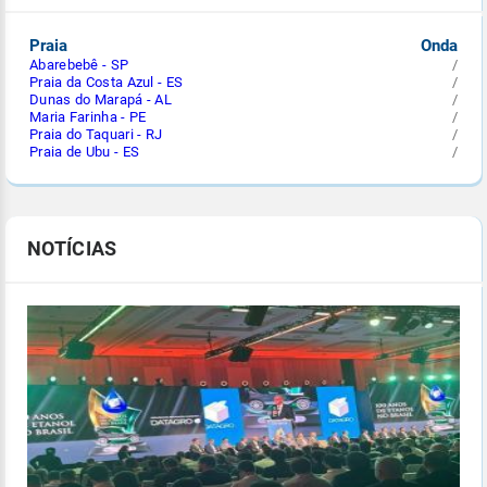
Praia
Onda
Abarebebê - SP
/
Praia da Costa Azul - ES
/
Dunas do Marapá - AL
/
Maria Farinha - PE
/
Praia do Taquari - RJ
/
Praia de Ubu - ES
/
NOTÍCIAS