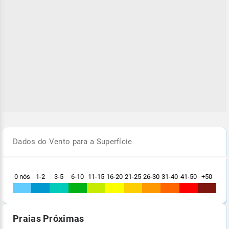
Dados do Vento para a Superfície
0 nós
1-2
3-5
6-10
11-15
16-20
21-25
26-30
31-40
41-50
+50
Praias Próximas