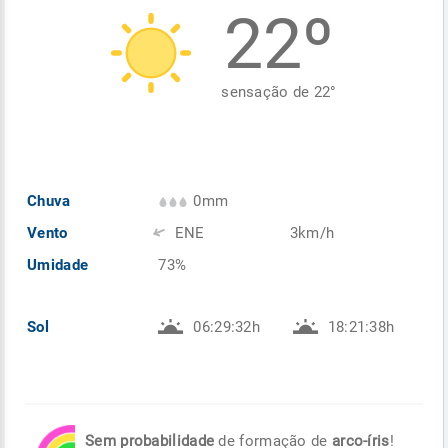
22º
Enviar
Enviar
Enviar
Enviar
Enviar
Enviar
sensação de
22
°
Chuva
0mm
Vento
ENE
3km/h
Umidade
73%
Sol
06:29:32h
18:21:38h
Sem probabilidade
de formação de
arco-íris
!