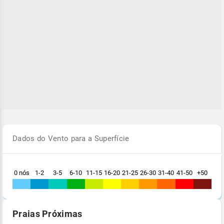
Dados do Vento para a Superfície
0 nós
1-2
3-5
6-10
11-15
16-20
21-25
26-30
31-40
41-50
+50
Praias Próximas