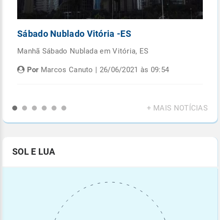
Sábado Nublado Vitória -ES
P
Manhã Sábado Nublada em Vitória, ES
Fi
di
Por
Marcos Canuto | 26/06/2021 às 09:54
+ MAIS NOTÍCIAS
SOL E LUA