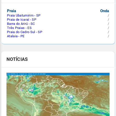
Praia
Onda
Praia Ubatumirim - SP
/
Praia de Icaraí - SP
/
Barra do Arirú - SC
/
Três Praias - ES
/
Praia do Cedro Sul - SP
/
Atalaia - PE
/
NOTÍCIAS