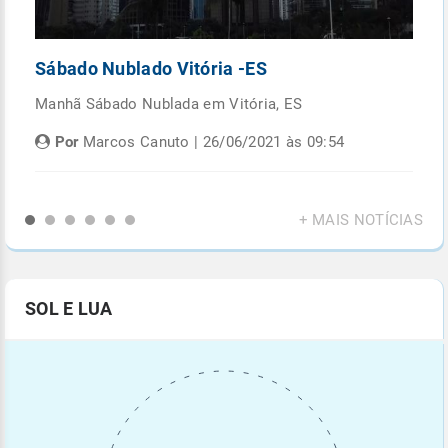
Sábado Nublado Vitória -ES
P
Manhã Sábado Nublada em Vitória, ES
Fi
di
Por
Marcos Canuto | 26/06/2021 às 09:54
+ MAIS NOTÍCIAS
SOL E LUA