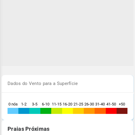
Dados do Vento para a Superfície
0 nós
1-2
3-5
6-10
11-15
16-20
21-25
26-30
31-40
41-50
+50
Praias Próximas