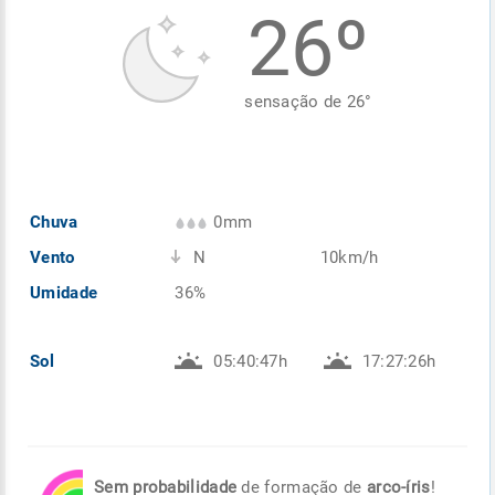
26º
Enviar
Enviar
Enviar
Enviar
Enviar
Enviar
sensação de
26
°
Chuva
0mm
Vento
N
10km/h
Umidade
36%
Sol
05:40:47h
17:27:26h
Sem probabilidade
de formação de
arco-íris
!