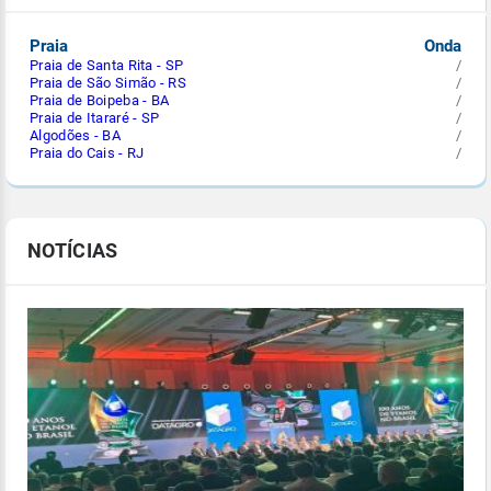
Praia
Onda
Praia de Santa Rita - SP
/
Praia de São Simão - RS
/
Praia de Boipeba - BA
/
Praia de Itararé - SP
/
Algodões - BA
/
Praia do Cais - RJ
/
NOTÍCIAS