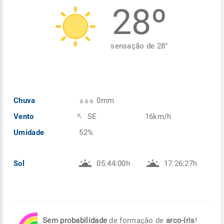
28º
Enviar
Enviar
Enviar
Enviar
Enviar
Enviar
sensação de
28
°
Chuva
0mm
Vento
SE
16km/h
Umidade
52%
Sol
05:44:00h
17:26:27h
Sem probabilidade
de formação de
arco-íris
!