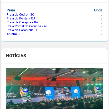
Praia
Onda
Praia do Cedro - SC
/
Praia do Pontal - RJ
/
Praia de Garapua - BA
/
Praia Pontal do Coruripe - AL
/
Praia de Carapibus - PB
/
Aruanã - SE
/
NOTÍCIAS