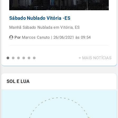
Sábado Nublado Vitória -ES
P
Manhã Sábado Nublada em Vitória, ES
Fi
di
Por
Marcos Canuto | 26/06/2021 às 09:54
+ MAIS NOTÍCIAS
SOL E LUA