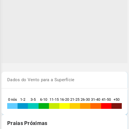
Dados do Vento para a Superfície
0 nós
1-2
3-5
6-10
11-15
16-20
21-25
26-30
31-40
41-50
+50
Praias Próximas