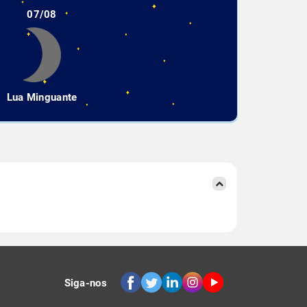
07/08
Lua Minguante
Siga-nos