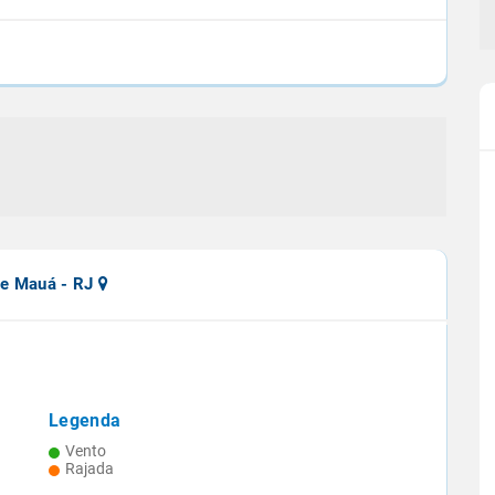
de Mauá - RJ
Legenda
ciclone
Projeção aponta queda de 9,4% na
Vento
outubro
safra 2024/25 de cana
Rajada