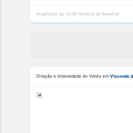
Atualizado às 16:08 (horário de Brasília)
Direção e Intensidade do Vento em
Visconde 
to Santo segue em alerta para
Pancadas de chuva e 
ais e mais chuva
extratropical fecham 