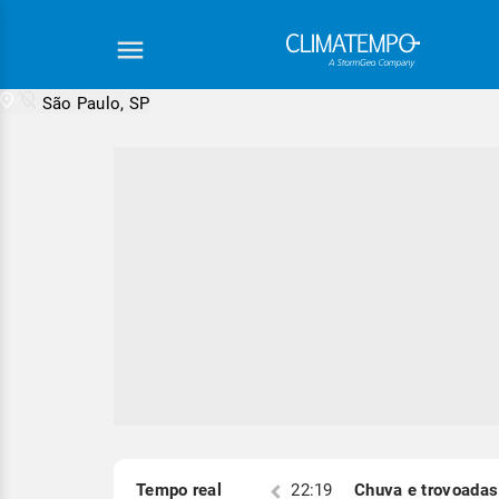
São Paulo, SP
Equipe Cli
S)
Tempo real
22:19
Chuva e trovoadas