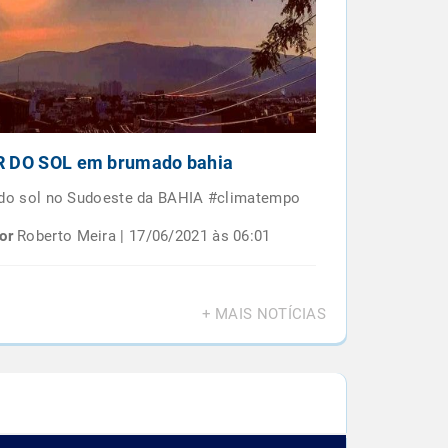
 DO SOL em brumado bahia
Por do sol e
BAIANO
 do sol no Sudoeste da BAHIA #climatempo
Por do sol em 
or
Roberto Meira | 17/06/2021 às 06:01
Por
Roberto M
+ MAIS NOTÍCIAS