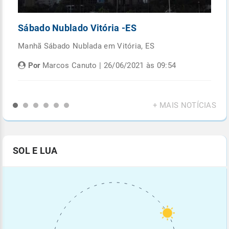
Sábado Nublado Vitória -ES
P
Manhã Sábado Nublada em Vitória, ES
Fi
di
Por
Marcos Canuto | 26/06/2021 às 09:54
+ MAIS NOTÍCIAS
SOL E LUA