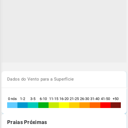
Dados do Vento para a Superfície
0 nós
1-2
3-5
6-10
11-15
16-20
21-25
26-30
31-40
41-50
+50
Praias Próximas