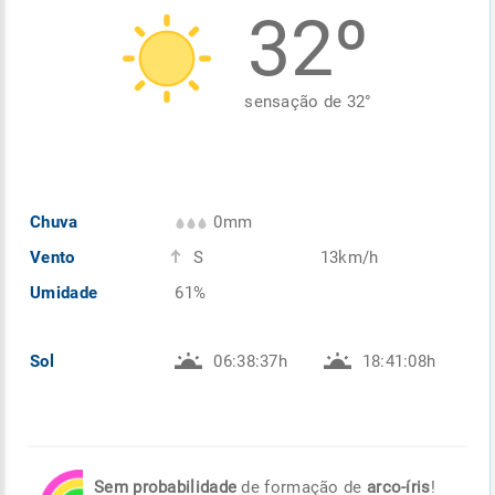
32º
Enviar
Enviar
Enviar
Enviar
Enviar
Enviar
sensação de
32
°
Chuva
0mm
Vento
S
13km/h
Umidade
61%
Sol
06:38:37h
18:41:08h
Sem probabilidade
de formação de
arco-íris
!