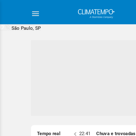
São Paulo, SP
Equipe Cli
S)
Tempo real
22:19
Chuva e trovoadas