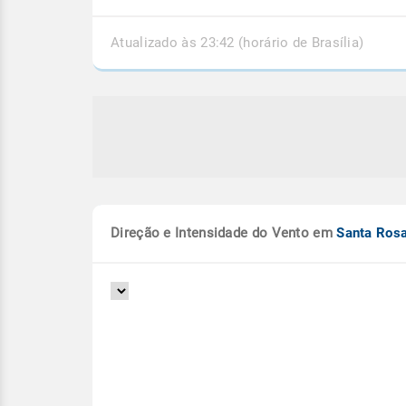
Atualizado às 23:42 (horário de Brasília)
Direção e Intensidade do Vento em
Santa Rosa
e extratropical se forma esta
Espírito Santo segue 
 entre o RS e Uruguai
temporais e mais chu