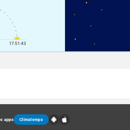
17:51:43
os apps
Climatempo