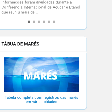
Chuvas em outubro iniciam queda nos focos
l
de queimadas, mas impactos ambientais e
desafios de prevenção...
TÁBUA DE MARÉS
Tabela completa com registros das marés
em várias cidades