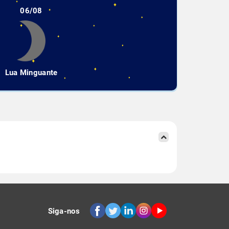
06/08
Lua Minguante
Siga-nos