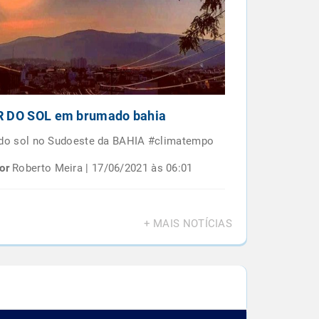
 DO SOL em brumado bahia
Por do sol e
BAIANO
 do sol no Sudoeste da BAHIA #climatempo
Por do sol em 
or
Roberto Meira | 17/06/2021 às 06:01
Por
Roberto M
+ MAIS NOTÍCIAS