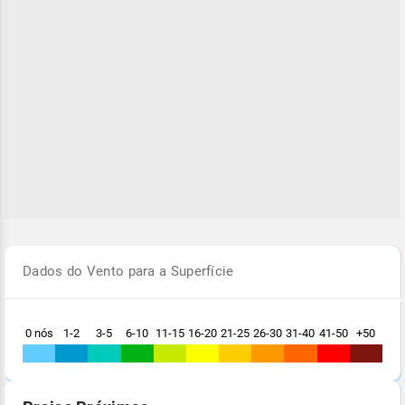
Dados do Vento para a Superfície
0 nós
1-2
3-5
6-10
11-15
16-20
21-25
26-30
31-40
41-50
+50