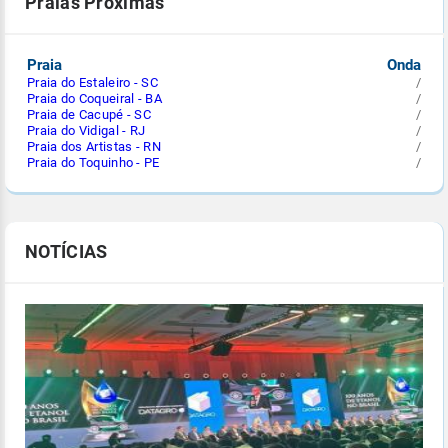
Praias Próximas
Praia
Onda
Praia do Estaleiro - SC
/
Praia do Coqueiral - BA
/
Praia de Cacupé - SC
/
Praia do Vidigal - RJ
/
Praia dos Artistas - RN
/
Praia do Toquinho - PE
/
NOTÍCIAS