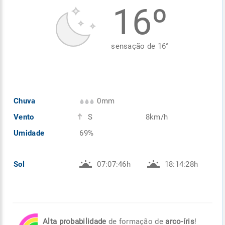
16º
Enviar
Enviar
Enviar
Enviar
Enviar
Enviar
sensação de
16
°
Chuva
0mm
Vento
S
8km/h
Umidade
69%
Sol
07:07:46h
18:14:28h
Alta probabilidade
de formação de
arco-íris
!