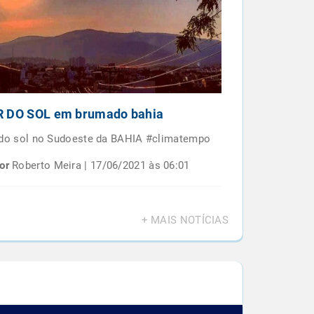
 DO SOL em brumado bahia
Por do sol e
BAIANO
 do sol no Sudoeste da BAHIA #climatempo
Por do sol em 
or
Roberto Meira | 17/06/2021 às 06:01
Por
Roberto M
+ MAIS NOTÍCIAS