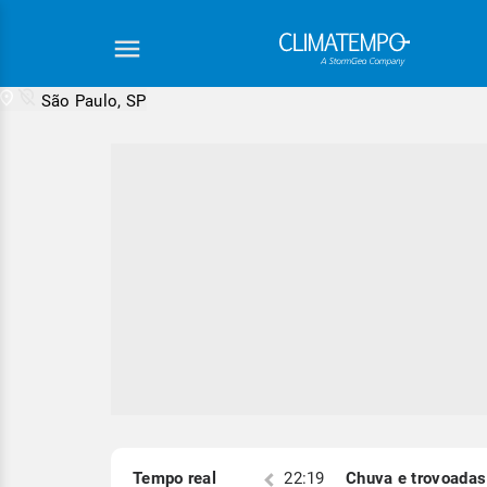
São Paulo, SP
Equipe Cli
S)
Tempo real
22:19
Chuva e trovoadas