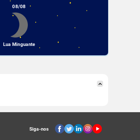
08/08
Lua Minguante
Siga-nos