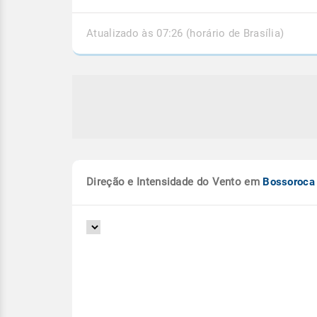
Atualizado às 07:26 (horário de Brasília)
Direção e Intensidade do Vento em
Bossoroca
as de chuva e ciclone
Clima e preço favorec
ropical fecham outubro
soja no Brasil