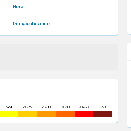
 recorde de soja em
Informações foram divulgadas durante a
Hora
ojeção da
Conferência Internacional de Açúcar e Etano
que reuniu mais de...
Direção do vento
16-20
21-25
26-30
31-40
41-50
+50