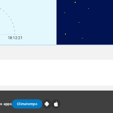
18:12:21
os apps
Climatempo