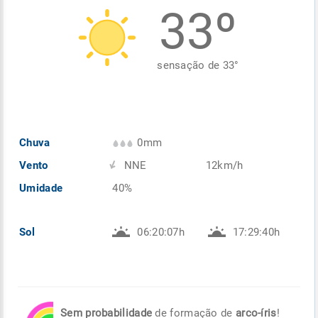
33º
Enviar
Enviar
Enviar
Enviar
Enviar
Enviar
sensação de
33
°
Chuva
0mm
Vento
NNE
12km/h
Umidade
40%
Sol
06:20:07h
17:29:40h
Sem probabilidade
de formação de
arco-íris
!