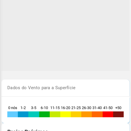
Dados do Vento para a Superfície
0 nós
1-2
3-5
6-10
11-15
16-20
21-25
26-30
31-40
41-50
+50