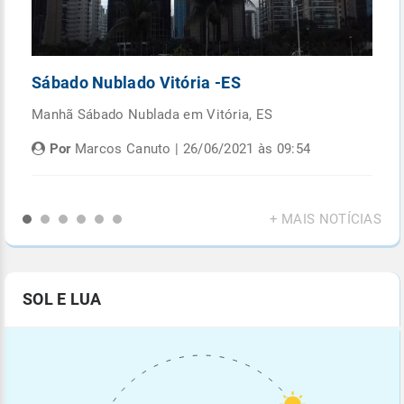
Sábado Nublado Vitória -ES
P
Manhã Sábado Nublada em Vitória, ES
Fi
di
Por
Marcos Canuto | 26/06/2021 às 09:54
+ MAIS NOTÍCIAS
SOL E LUA