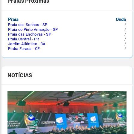
Praias Próximas
Praia
Onda
Praia dos Sonhos - SP
/
Praia do Pinto Armação - SP
/
Praia das Enchovas - SP
/
Praia Central - PR
/
Jardim Atlântico - BA
/
Pedra Furada - CE
/
NOTÍCIAS