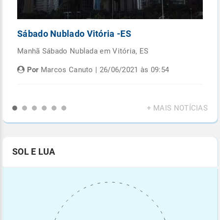
Sábado Nublado Vitória -ES
P
Manhã Sábado Nublada em Vitória, ES
Fi
di
Por
Marcos Canuto | 26/06/2021 às 09:54
+ MAIS NOTÍCIAS
SOL E LUA