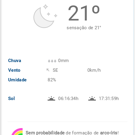
21º
Enviar
Enviar
Enviar
Enviar
Enviar
Enviar
sensação de
21
°
Chuva
0mm
Vento
SE
0km/h
Umidade
82%
Sol
06:16:34h
17:31:59h
Sem probabilidade
de formação de
arco-íris
!