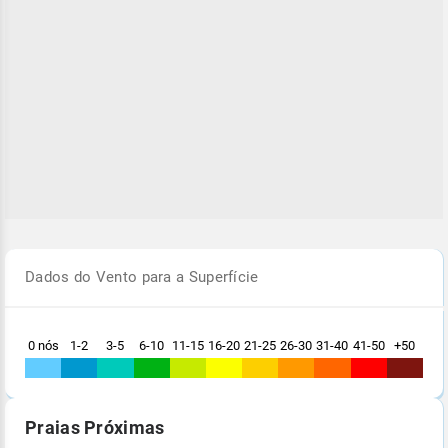
Dados do Vento para a Superfície
0 nós
1-2
3-5
6-10
11-15
16-20
21-25
26-30
31-40
41-50
+50
Praias Próximas