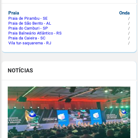
Praia
Onda
Praia de Pirambu - SE
/
Praia de São Bento - AL
/
Praia do Camburi - SP
/
Praia Balneário Atlântico - RS
/
Praia da Caieira - SC
/
Vila tur-saquarema - RJ
/
NOTÍCIAS