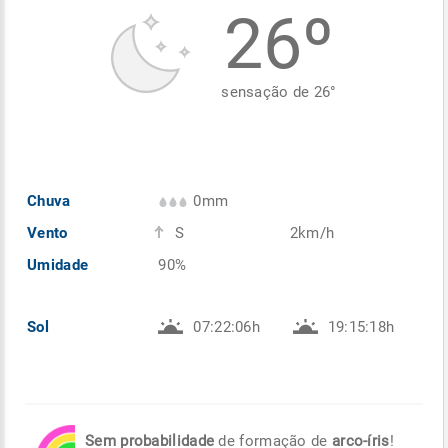
26º
Enviar
Enviar
Enviar
Enviar
Enviar
Enviar
sensação de
26
°
Chuva
0mm
Vento
S
2km/h
Umidade
90%
Sol
07:22:06h
19:15:18h
Sem probabilidade
de formação de
arco-íris
!