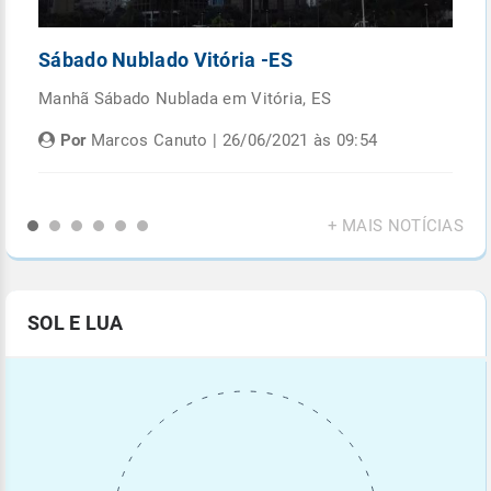
Sábado Nublado Vitória -ES
P
Manhã Sábado Nublada em Vitória, ES
Fi
di
Por
Marcos Canuto | 26/06/2021 às 09:54
+ MAIS NOTÍCIAS
SOL E LUA