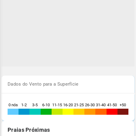
Dados do Vento para a Superfície
0 nós
1-2
3-5
6-10
11-15
16-20
21-25
26-30
31-40
41-50
+50
Praias Próximas