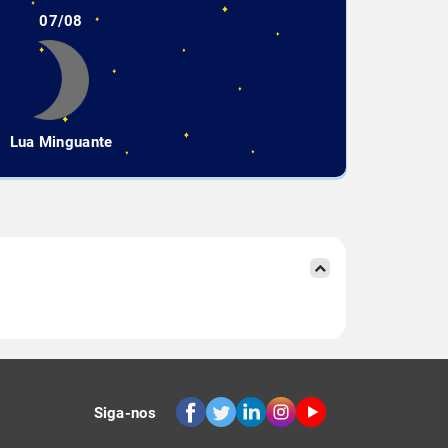
07/08
Lua Minguante
Siga-nos