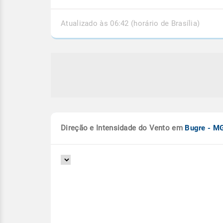
Atualizado às 06:42 (horário de Brasília)
Direção e Intensidade do Vento em
Bugre - M
as de chuva e ciclone
Chuvas intensas em M
ropical fecham outubro
superam a média de o