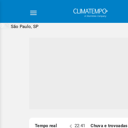
São Paulo, SP
Equipe Cli
S)
Tempo real
22:19
Chuva e trovoadas