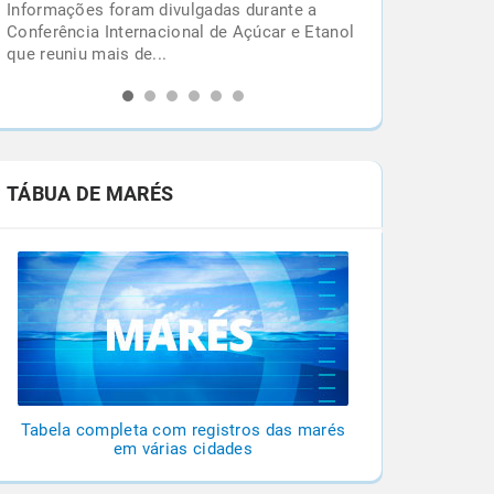
Confira alguns fatos que você precisa saber
l
sobre este o ciclone extratropical para não
cair nas fakes...
TÁBUA DE MARÉS
Tabela completa com registros das marés
em várias cidades