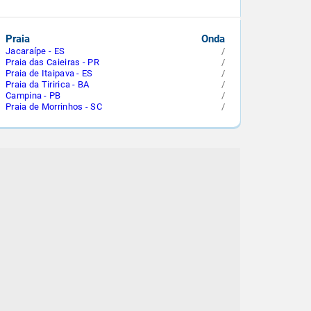
Praia
Onda
Jacaraípe - ES
/
Praia das Caieiras - PR
/
Praia de Itaipava - ES
/
Praia da Tiririca - BA
/
Campina - PB
/
Praia de Morrinhos - SC
/