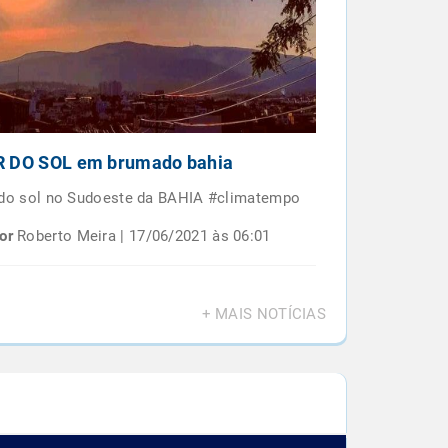
 DO SOL em brumado bahia
Por do sol e
BAIANO
 do sol no Sudoeste da BAHIA #climatempo
Por do sol em 
or
Roberto Meira | 17/06/2021 às 06:01
Por
Roberto M
+ MAIS NOTÍCIAS