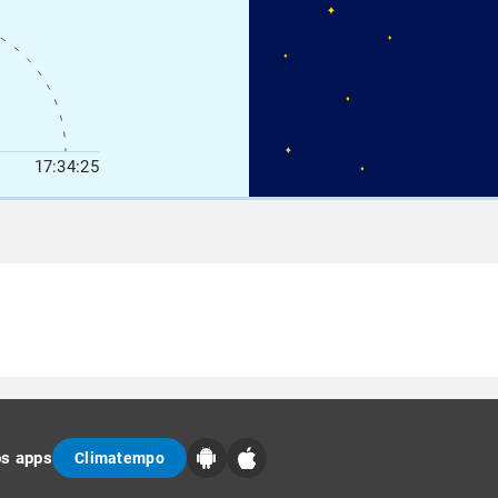
17:34:25
os apps
Climatempo