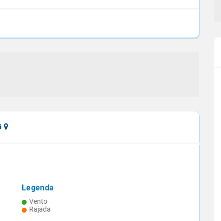
G
Legenda
G, RJ e SP
Projeção aponta queda de 9,4% na
Vento
utubro em 24h
safra 2024/25 de cana
Rajada