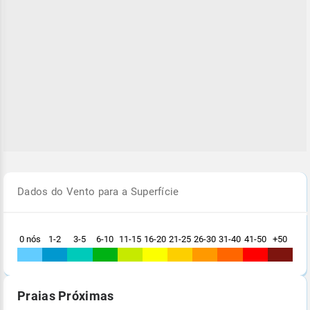
Dados do Vento para a Superfície
0 nós
1-2
3-5
6-10
11-15
16-20
21-25
26-30
31-40
41-50
+50
Praias Próximas