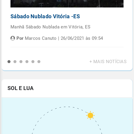
Sábado Nublado Vitória -ES
P
Manhã Sábado Nublada em Vitória, ES
Fi
di
Por
Marcos Canuto | 26/06/2021 às 09:54
+ MAIS NOTÍCIAS
SOL E LUA