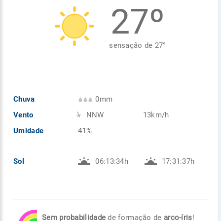
27º
Enviar
Enviar
Enviar
Enviar
Enviar
Enviar
sensação de
27
°
Chuva
0mm
Vento
NNW
13km/h
Umidade
41%
Sol
06:13:34h
17:31:37h
Sem probabilidade
de formação de
arco-íris
!