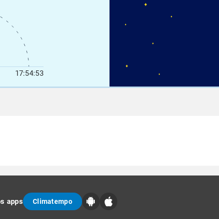
17:54:53
os apps
Climatempo