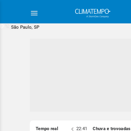
São Paulo, SP
Equipe Cli
S)
Tempo real
22:19
Chuva e trovoadas