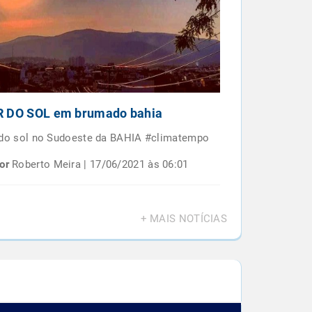
 DO SOL em brumado bahia
Por do sol e
BAIANO
 do sol no Sudoeste da BAHIA #climatempo
Por do sol em 
or
Roberto Meira | 17/06/2021 às 06:01
Por
Roberto M
+ MAIS NOTÍCIAS