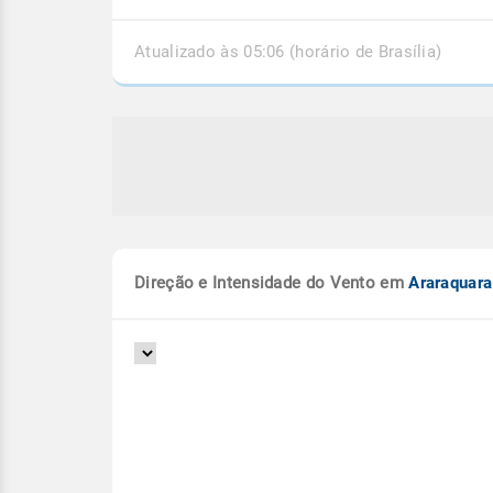
Atualizado às 05:06 (horário de Brasília)
Direção e Intensidade do Vento em
Araraquara
e extratropical se forma esta
Espírito Santo segue 
 entre o RS e Uruguai
temporais e mais chu