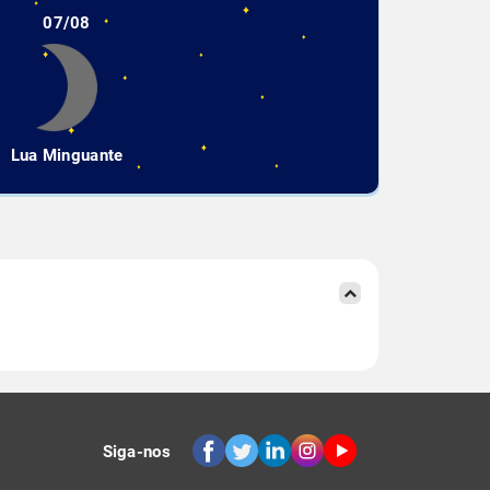
07/08
Lua Minguante
Siga-nos