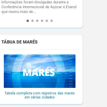
Chuvas em outubro iniciam queda nos focos
l
de queimadas, mas impactos ambientais e
desafios de prevenção...
TÁBUA DE MARÉS
Tabela completa com registros das marés
em várias cidades