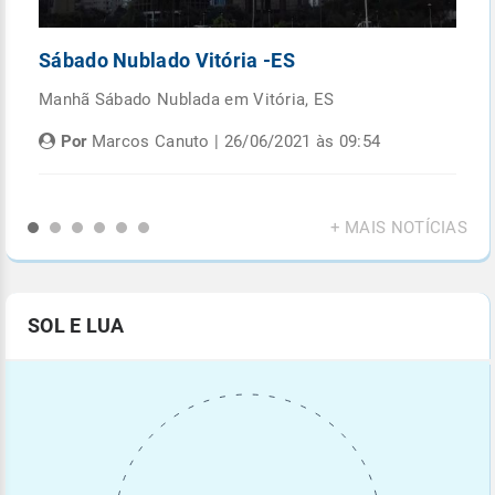
Sábado Nublado Vitória -ES
P
Manhã Sábado Nublada em Vitória, ES
Fi
di
Por
Marcos Canuto | 26/06/2021 às 09:54
+ MAIS NOTÍCIAS
SOL E LUA