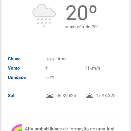
20º
Enviar
Enviar
Enviar
Enviar
Enviar
Enviar
sensação de
20
°
Chuva
0mm
Vento
11km/h
Umidade
57%
Sol
06:39:52h
17:48:32h
Alta probabilidade
de formação de
arco-íris
!