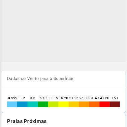
Dados do Vento para a Superfície
0 nós
1-2
3-5
6-10
11-15
16-20
21-25
26-30
31-40
41-50
+50
Praias Próximas