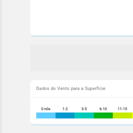
ão é que estas áreas de
América do Sul terá safra
idades que atuam no país se
área e produção, revela pr
iquem sobre Minas Gerais...
DATAGRO
Dados do Vento para a Superfície
0 nós
1-2
3-5
6-10
11-15