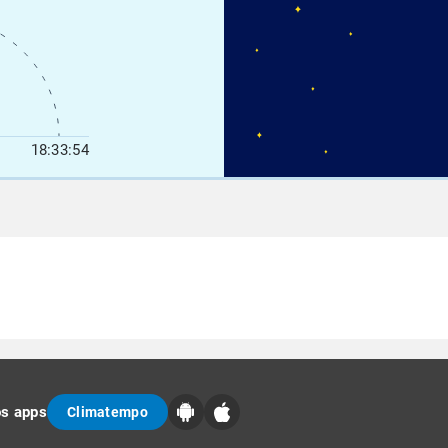
18:33:54
os apps
Climatempo