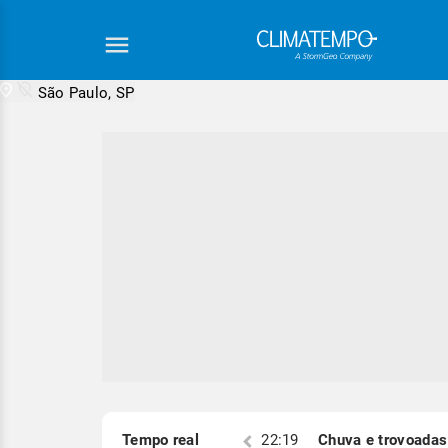
São Paulo, SP
Equipe Cli
S)
Tempo real
22:19
Chuva e trovoadas