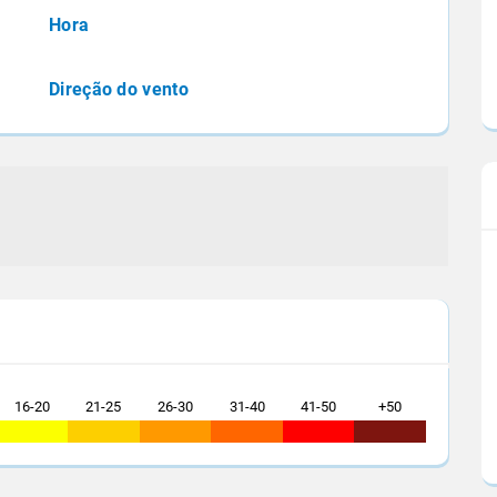
 recorde de soja em
Informações foram divulgadas durante a
Hora
ojeção da
Conferência Internacional de Açúcar e Etano
que reuniu mais de...
Direção do vento
16-20
21-25
26-30
31-40
41-50
+50