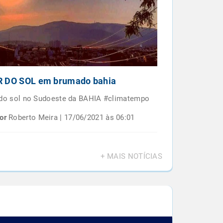
 DO SOL em brumado bahia
Por do sol e
BAIANO
 do sol no Sudoeste da BAHIA #climatempo
Por do sol em 
or
Roberto Meira | 17/06/2021 às 06:01
Por
Roberto M
+ MAIS NOTÍCIAS