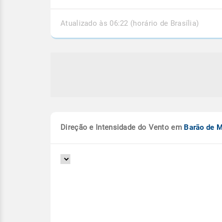
Atualizado às 06:22 (horário de Brasília)
Direção e Intensidade do Vento em
Barão de 
or do país continua com
Clima e preço favorec
ão de chuva forte
soja no Brasil