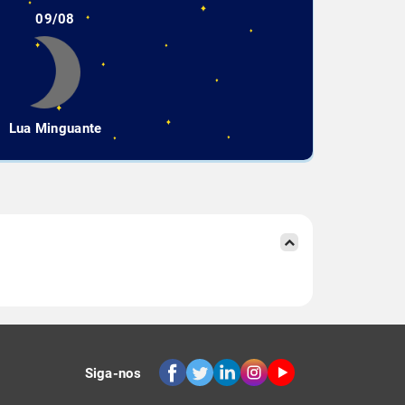
09/08
Lua Minguante
Siga-nos